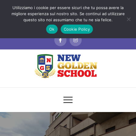
Skip
Via Aldo Moro, 39/49 - Cosenza
Utilizziamo i cookie per essere sicuri che tu possa avere la
to
migliore esperienza sul nostro sito. Se continui ad utilizzare
3288111878
questo sito noi assumiamo che tu ne sia felice.
content
info@newgoldenschool.it
Ok
Cookie Policy
New Golden School
Scuola dell’Infanzia, Nido, Sezione Primavera
e Servizi Educativi Cosenza