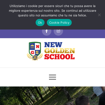
Skip
Via Aldo Moro, 39/49 - Cosenza
Utilizziamo i cookie per essere sicuri che tu possa avere la
to
migliore esperienza sul nostro sito. Se continui ad utilizzare
3288111878
questo sito noi assumiamo che tu ne sia felice.
content
info@newgoldenschool.it
Ok
Cookie Policy
New Golden School
Scuola dell’Infanzia, Nido, Sezione Primavera
e Servizi Educativi Cosenza